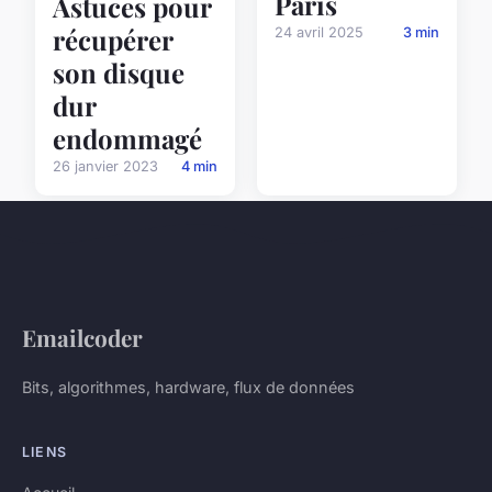
Paris
Astuces pour
récupérer
24 avril 2025
3 min
son disque
dur
endommagé
26 janvier 2023
4 min
Emailcoder
Bits, algorithmes, hardware, flux de données
LIENS