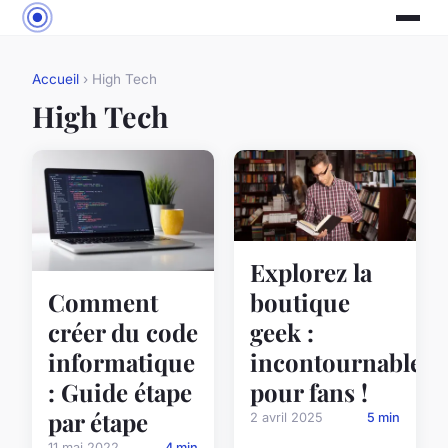
Accueil
› High Tech
High Tech
Explorez la
boutique
Comment
geek :
créer du code
incontournables
informatique
pour fans !
: Guide étape
par étape
2 avril 2025
5 min
11 mai 2022
4 min