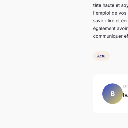
tête haute et s
l'emploi de vos 
savoir lire et é
également avoir 
communiquer eff
Actu
EC
B
b