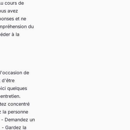
Au cours de
vous avez
éponses et ne
ompréhension du
éder à la
 l'occasion de
 d'être
oici quelques
entretien.
stez concentré
z la personne
e. - Demandez un
. - Gardez la