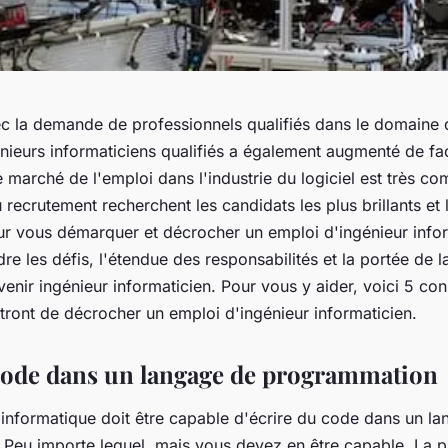
c la demande de professionnels qualifiés dans le domaine de
ieurs informaticiens qualifiés a également augmenté de f
 marché de l'emploi dans l'industrie du logiciel est très comp
recrutement recherchent les candidats les plus brillants et 
r vous démarquer et décrocher un emploi d'ingénieur infor
 les défis, l'étendue des responsabilités et la portée de l
enir ingénieur informaticien. Pour vous y aider, voici 5 con
tront de décrocher un emploi d'ingénieur informaticien.
code dans un langage de programmation
 informatique doit être capable d'écrire du code dans un l
Peu importe lequel, mais vous devez en être capable. La pr