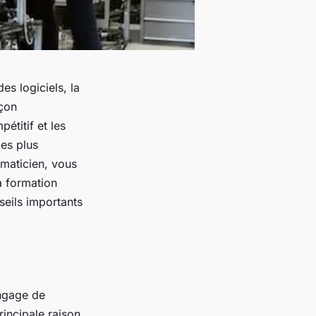
s logiciels, la
açon
étitif et les
les plus
maticien, vous
a formation
seils importants
angage de
incipale raison