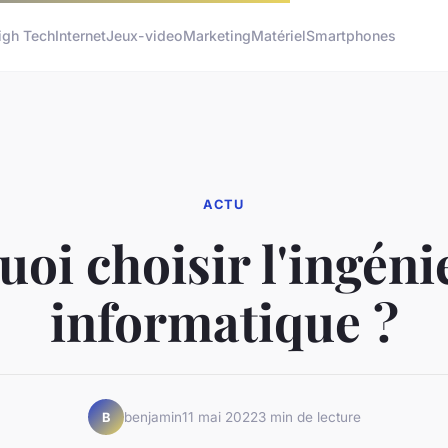
igh Tech
Internet
Jeux-video
Marketing
Matériel
Smartphones
ACTU
oi choisir l'ingéni
informatique ?
benjamin
11 mai 2022
3 min de lecture
B