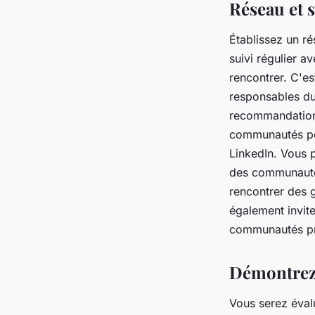
Réseau et 
Établissez un r
suivi régulier a
rencontrer. C'e
responsables du
recommandations 
communautés per
LinkedIn. Vous 
des communautés
rencontrer des g
également invit
communautés pro
Démontrez 
Vous serez éval