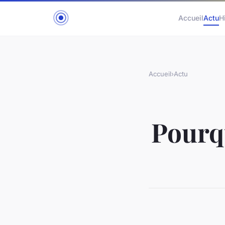
Accueil
Actu
H
Accueil
›
Actu
Pourqu